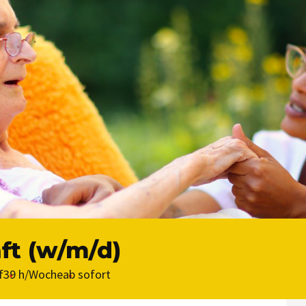
ft (w/m/d)
f
39 h/Woche
ab sofort