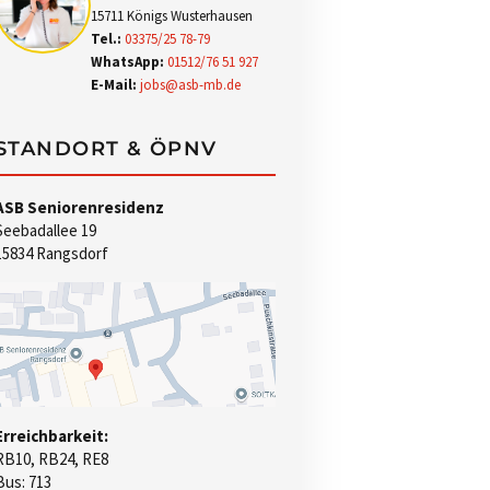
15711 Königs Wusterhausen
Tel.:
03375/25 78-79
WhatsApp:
01512/76 51 927
E-Mail:
jobs@asb-mb.de
STANDORT & ÖPNV
ASB Seniorenresidenz
Seebadallee 19
15834 Rangsdorf
Erreichbarkeit:
RB10, RB24, RE8
Bus: 713