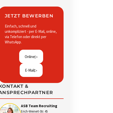
JETZT BEWERBEN
Einfach, schnell und
unkompliziert - per E-Mail, online,
via Telefon oder direkt per
WhatsApp.
Online
E-Mail
KONTAKT &
ANSPRECHPARTNER
ASB Team Recruiting
Erich-Weinert-Str. 45